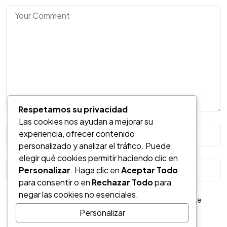
Respetamos su privacidad
Las cookies nos ayudan a mejorar su
¿Tienes un
experiencia, ofrecer contenido
personalizado y analizar el tráfico. Puede
PROYECTO
?
elegir qué cookies permitir haciendo clic en
Personalizar
. Haga clic en
Aceptar Todo
para consentir o en
Rechazar Todo
para
Contáctanos
negar las cookies no esenciales.
Guarda mi nombre, correo electrónico y web en este
Personalizar
navegador para la próxima vez que comente.