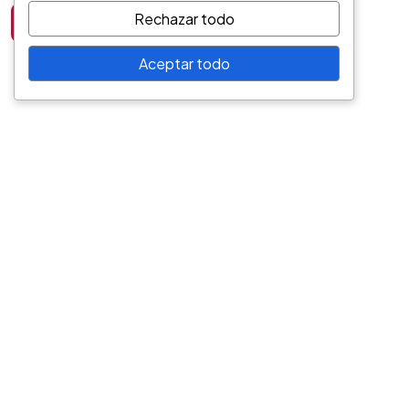
Rechazar todo
Post Comment
Aceptar todo
©2026 Gescol S.A.S. BIC, Todos los Derechos Reservados.
Bogotá, Colombia.