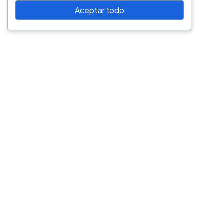
Aceptar todo
©2026 Gescol S.A.S. BIC, Todos los Derechos Reservados.
Bogotá, Colombia.