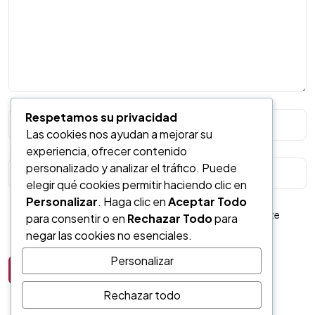
Respetamos su privacidad
Las cookies nos ayudan a mejorar su
¿Tienes un
experiencia, ofrecer contenido
personalizado y analizar el tráfico. Puede
PROYECTO
?
elegir qué cookies permitir haciendo clic en
Personalizar
. Haga clic en
Aceptar Todo
Guarda mi nombre, correo electrónico y web en este
para consentir o en
Rechazar Todo
para
Contáctanos
navegador para la próxima vez que comente.
negar las cookies no esenciales.
Personalizar
Post Comment
Rechazar todo