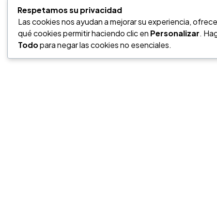
Respetamos su privacidad
¿Tienes u
Las cookies nos ayudan a mejorar su experiencia, ofrecer
qué cookies permitir haciendo clic en
Personalizar
. Hag
Todo
para negar las cookies no esenciales.
PROYECT
Contáctanos
Linkedin
@gescol