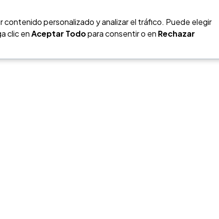
n
 contenido personalizado y analizar el tráfico. Puede elegir
a clic en
Aceptar Todo
para consentir o en
Rechazar
O
?
Facebook
@gescol.co